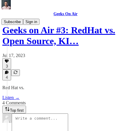
Geeks On Air
Subscribe
Sign in
Geeks on Air #3: RedHat vs.
Open Source, KI…
Jul 17, 2023
3
4
Red Hat vs.
Listen →
4 Comments
Top first