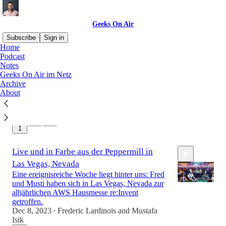
Geeks On Air
Subscribe
Sign in
Home
Podcast
Notes
Epic, Elon, Twitch
Geeks On Air im Netz
Das Sendungsdokument:
Archive
Dec 18, 2023
Frederic Lardinois
About
•
5
1
37:17
Live und in Farbe aus der Peppermill in
Las Vegas, Nevada
Eine ereignisreiche Woche liegt hinter uns: Fred
und Musti haben sich in Las Vegas, Nevada zur
alljährlichen AWS Hausmesse re:Invent
getroffen.
Dec 8, 2023
Frederic Lardinois
and
Mustafa
46:09
•
Isik