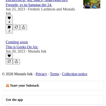
Freunde, es ist Samstag der 24.
Jun 25, 2023
Frederic Lardinois
and
Mustafa
•
Isik
4
1:18:44
2
Coming soon
This is Geeks On Air.
Jun 20, 2023
Mustafa Isik
•
© 2026 Mustafa Isik
·
Privacy
∙
Terms
∙
Collection notice
Start your Substack
Get the app