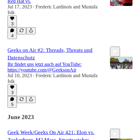
Red Hat vs.
Jul 17, 2023
Frederic Lardinois
and
Mustafa
•
Isik
3
1:10:34
4
Geeks on Air #2: Threads, Threats und
Datenschutz
Ihr findet uns jetzt auch auf YouTube:
https://youtube.com/@GeeksonAir
Jul 10, 2023
Frederic Lardinois
and
Mustafa
•
Isik
1:18:35
3
5
June 2023
Geek Week/Geeks On Air 421: Elon vs.
Zuckerberg, M2 Macs, Smartwatches